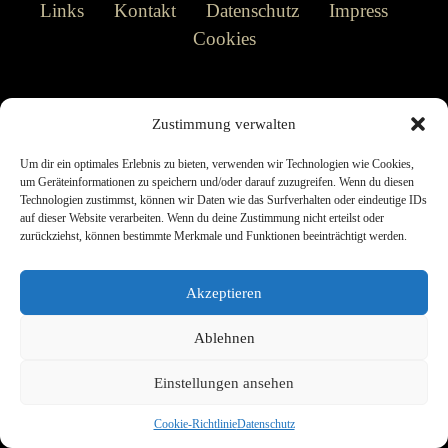
Links
Kontakt
Datenschutz
Impress
Cookies
© 2026 cohenpedia.de
• Erstellt mit
GeneratePress
Zustimmung verwalten
Um dir ein optimales Erlebnis zu bieten, verwenden wir Technologien wie Cookies,
um Geräteinformationen zu speichern und/oder darauf zuzugreifen. Wenn du diesen
Technologien zustimmst, können wir Daten wie das Surfverhalten oder eindeutige IDs
auf dieser Website verarbeiten. Wenn du deine Zustimmung nicht erteilst oder
zurückziehst, können bestimmte Merkmale und Funktionen beeinträchtigt werden.
Akzeptieren
Ablehnen
Einstellungen ansehen
Cookie-Richtlinie
Datenschutz