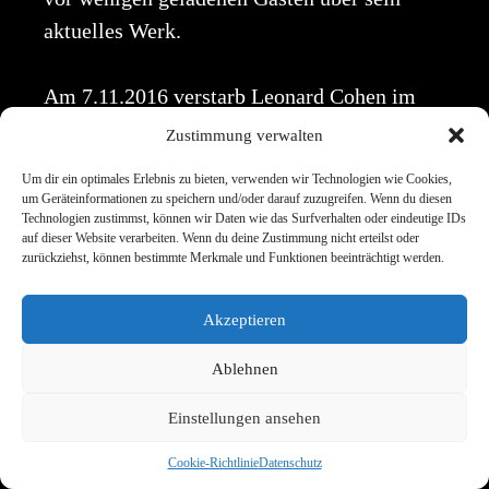
aktuelles Werk.
Am 7.11.2016 verstarb Leonard Cohen im
Familienkreise. Erst am 11.11.16 gab sein
Zustimmung verwalten
Management über Leonards FACEBOOK-
Um dir ein optimales Erlebnis zu bieten, verwenden wir Technologien wie Cookies,
Seite bekannt, dass Leonard Cohen
um Geräteinformationen zu speichern und/oder darauf zuzugreifen. Wenn du diesen
Technologien zustimmst, können wir Daten wie das Surfverhalten oder eindeutige IDs
verstorben sei und in Montreal im Kreise
auf dieser Website verarbeiten. Wenn du deine Zustimmung nicht erteilst oder
seiner Familie beigesetzt wurde.
zurückziehst, können bestimmte Merkmale und Funktionen beeinträchtigt werden.
Akzeptieren
Ablehnen
Alles zum Tod von Leonard Cohen in den
Einstellungen ansehen
„I-Intend-To-Live-Forever“-Files und in den THE
COHENPEDIA – Series Vol. I & II
Cookie-Richtlinie
Datenschutz