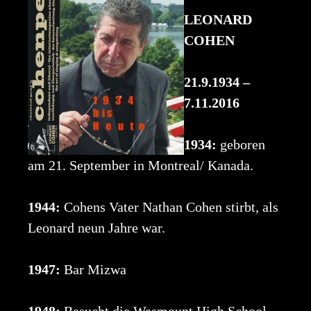
LEONARD
COHEN
21.9.1934 –
7.11.2016
1934:
geboren
am 21. September in Montreal/ Kanada.
1944:
Cohens Vater Nathan Cohen stirbt, als
Leonard neun Jahre war.
1947:
Bar Mizwa
1948:
Besucht die Wesmount High School