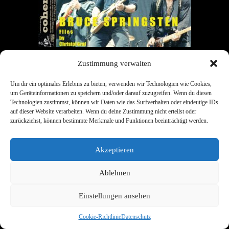
Zustimmung verwalten
Um dir ein optimales Erlebnis zu bieten, verwenden wir Technologien wie Cookies,
um Geräteinformationen zu speichern und/oder darauf zuzugreifen. Wenn du diesen
Technologien zustimmst, können wir Daten wie das Surfverhalten oder eindeutige IDs
Links
Kontakt
Datenschutz
Impress
auf dieser Website verarbeiten. Wenn du deine Zustimmung nicht erteilst oder
zurückziehst, können bestimmte Merkmale und Funktionen beeinträchtigt werden.
Cookies
Akzeptieren
© 2026 cohenpedia.de
• Erstellt mit
GeneratePress
Ablehnen
Einstellungen ansehen
Cookie-Richtlinie
Datenschutz