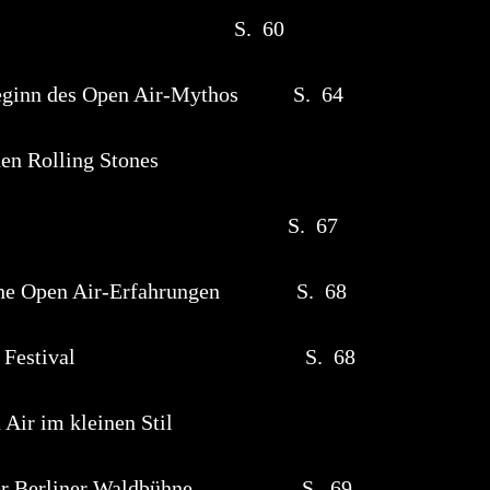
stock“ S. 60
eginn des Open Air-Mythos S. 64
en Rolling Stones
Altamont S. 67
tsche Open Air-Erfahrungen S. 68
Of Wight“ – Festival S. 68
es Open Air im kleinen Stil
er Berliner Waldbühne S. 69