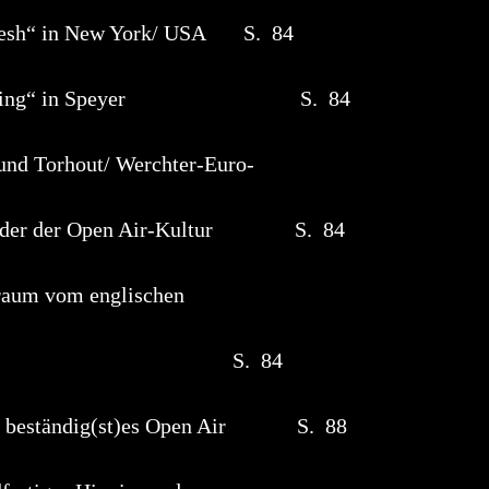
adesh“ in New York/ USA S. 84
ock Meeting“ in Speyer S. 84
nd Torhout/ Werchter-Euro-
der der Open Air-Kultur S. 84
raum vom englischen
 S. 84
pas beständig(st)es Open Air S. 88