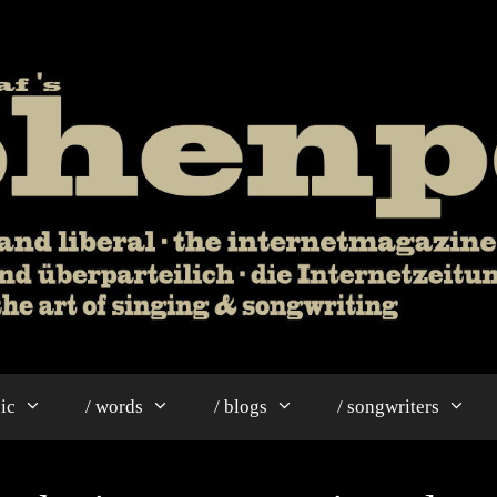
ic
/ words
/ blogs
/ songwriters