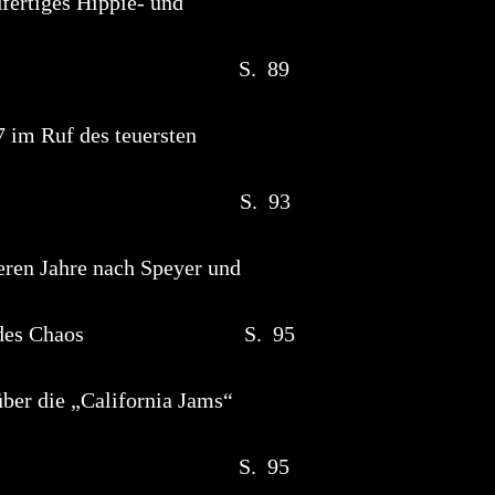
fertiges Hippie- und
ing S. 89
 im Ruf des teuersten
s S. 93
en Jahre nach Speyer und
hre des Chaos S. 95
er die „California Jams“
Rock“ S. 95