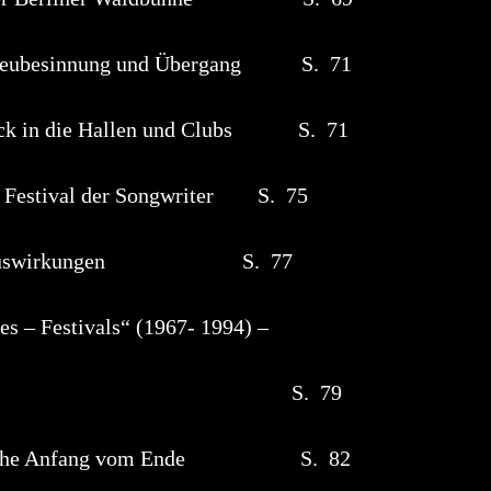
 Neubesinnung und Übergang S. 71
ück in die Hallen und Clubs S. 71
 Festival der Songwriter S. 75
 die Auswirkungen S. 77
– Festivals“ (1967- 1994) –
er Regel S. 79
ntliche Anfang vom Ende S. 82