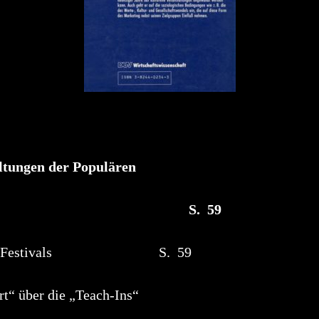
ngen der Populären
 – 1994 S. 59
en Air-Festivals S. 59
 über die „Teach-Ins“